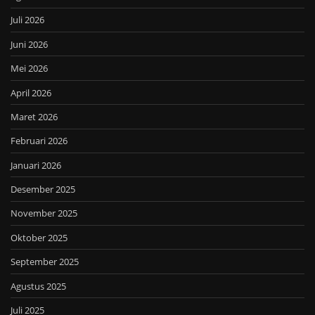
Juli 2026
Juni 2026
Mei 2026
April 2026
Maret 2026
Februari 2026
Januari 2026
Desember 2025
November 2025
Oktober 2025
September 2025
Agustus 2025
Juli 2025