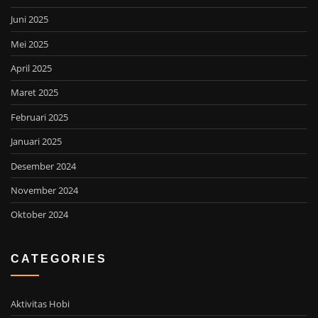
Juni 2025
Mei 2025
April 2025
Maret 2025
Februari 2025
Januari 2025
Desember 2024
November 2024
Oktober 2024
CATEGORIES
Aktivitas Hobi