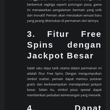
berbentuk segitiga seperti potongan pizza, game
ini menawarkan pengalaman bermain yang unik
dan inovatif. Pemain akan merasakan sensasi baru
yang jarang ditemukan di permainan slot lainnya.
3. Fitur Free
Spins dengan
Jackpot Besar
Salah satu daya tarik utama dalam permainan ini
adalah fitur Free Spins. Dengan mengumpulkan
simbol scatter, pemain dapat memicu putaran
gratis dan berkesempatan mendapatkan jackpot
besar. Selain itu, simbol pizza spesial dapat
memberikan perkalian kemenangan yang menarik.
4. Dapat