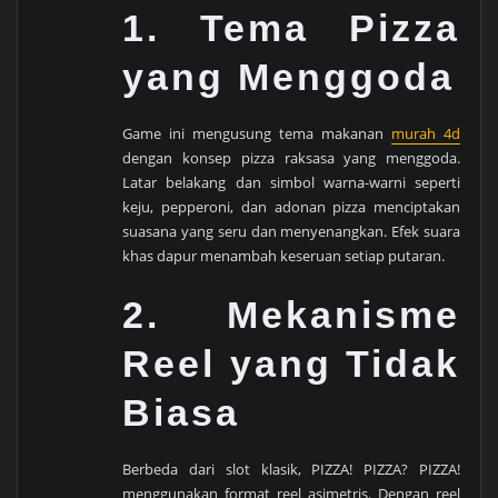
1. Tema Pizza
yang Menggoda
Game ini mengusung tema makanan
murah 4d
dengan konsep pizza raksasa yang menggoda.
Latar belakang dan simbol warna-warni seperti
keju, pepperoni, dan adonan pizza menciptakan
suasana yang seru dan menyenangkan. Efek suara
khas dapur menambah keseruan setiap putaran.
2. Mekanisme
Reel yang Tidak
Biasa
Berbeda dari slot klasik, PIZZA! PIZZA? PIZZA!
menggunakan format reel asimetris. Dengan reel